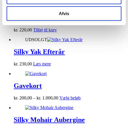
Afvis
Cashmere Golden specs
kr.
220,00
Tilføj til kurv
UDSOLGT
Silky Yak Efterår
kr.
230,00
Læs mere
Gavekort
Prisinterval:
Dette
kr.
200,00
–
kr.
1.000,00
Vælg beløb
kr. 200,00
vare
til
har
kr. 1.000,00
flere
varianter.
Silky Mohair Aubergine
Mulighederne