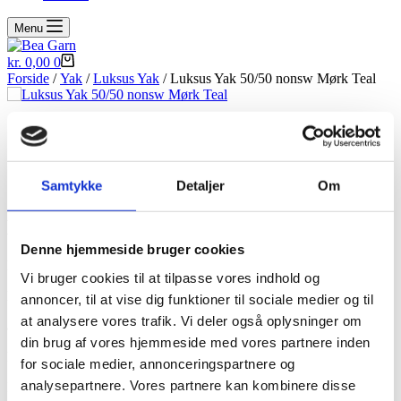
Menu
Indkøbskurv
kr.
0,00
0
Forside
/
Yak
/
Luksus Yak
/ Luksus Yak 50/50 nonsw Mørk Teal
Samtykke
Detaljer
Om
Luksus Yak 50/50 nonsw Mørk Teal
Denne hjemmeside bruger cookies
Luksus garn, 50% silke 50% yak,
Vi bruger cookies til at tilpasse vores indhold og
løbelængde 400m pr 100g, sælges i 50 grams fed (200m)
annoncer, til at vise dig funktioner til sociale medier og til
at analysere vores trafik. Vi deler også oplysninger om
anbefalet pind str 3-3,75 Strikkefasthed 24-28m
din brug af vores hjemmeside med vores partnere inden
kr.
120,00
for sociale medier, annonceringspartnere og
analysepartnere. Vores partnere kan kombinere disse
Ikke på lager