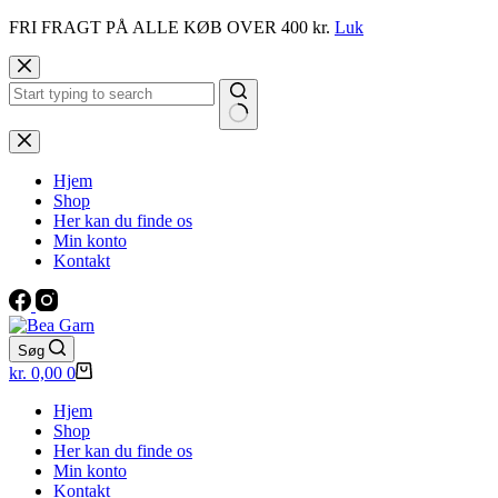
FRI FRAGT PÅ ALLE KØB OVER 400 kr.
Luk
Fortsæt
til
indhold
Ingen
resultater
Hjem
Shop
Her kan du finde os
Min konto
Kontakt
Søg
Indkøbskurv
kr.
0,00
0
Hjem
Shop
Her kan du finde os
Min konto
Kontakt