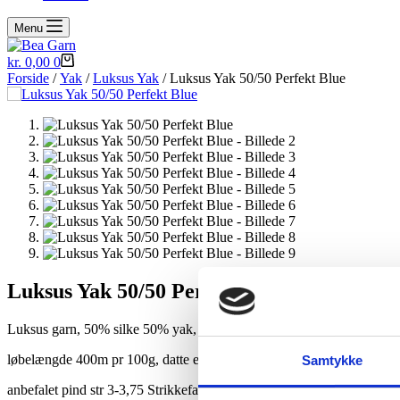
Menu
Indkøbskurv
kr.
0,00
0
Forside
/
Yak
/
Luksus Yak
/ Luksus Yak 50/50 Perfekt Blue
Luksus Yak 50/50 Perfekt Blue
Luksus garn, 50% silke 50% yak,
løbelængde 400m pr 100g, datte er 100g fed
Samtykke
anbefalet pind str 3-3,75 Strikkefasthed 24-28m