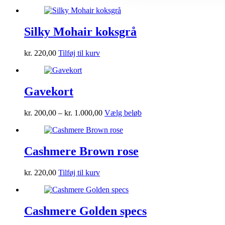
Silky Mohair koksgrå
kr.
220,00
Tilføj til kurv
Gavekort
Prisinterval:
Dette
kr.
200,00
–
kr.
1.000,00
Vælg beløb
kr. 200,00
vare
til
har
kr. 1.000,00
flere
varianter.
Cashmere Brown rose
Mulighederne
kan
kr.
220,00
Tilføj til kurv
vælges
på
varesiden
Cashmere Golden specs