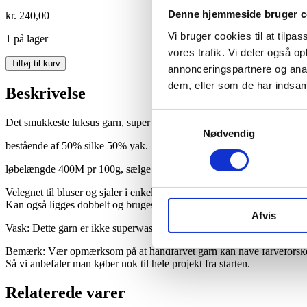
Denne hjemmeside bruger c
kr.
240,00
Vi bruger cookies til at tilpas
1 på lager
vores trafik. Vi deler også 
Luksus
Tilføj til kurv
annonceringspartnere og anal
Yak
dem, eller som de har indsaml
50/50
Beskrivelse
Perfekt
Blue
Samtykkevalg
Det smukkeste luksus garn, super blødt og med det smukkeste skær og
antal
Nødvendig
bestående af 50% silke 50% yak.
løbelængde 400M pr 100g, sælge i 100g fed (400mt)
Velegnet til bluser og sjaler i enkelt tråd på pind 3-3,75 eller med en 
Kan også ligges dobbelt og bruges som en DK kvalitet på pind 4-4,5
Afvis
Vask: Dette garn er ikke superwashed, og vi anbefaler håndvask med
Bemærk: Vær opmærksom på at håndfarvet garn kan have farveforskelle 
Så vi anbefaler man køber nok til hele projekt fra starten.
Relaterede varer