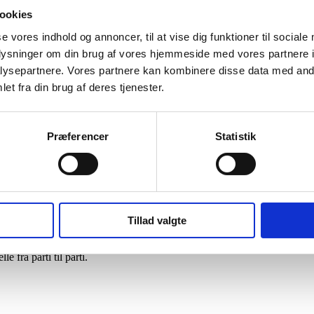
ookies
se vores indhold og annoncer, til at vise dig funktioner til sociale
oplysninger om din brug af vores hjemmeside med vores partnere i
ysepartnere. Vores partnere kan kombinere disse data med andr
et fra din brug af deres tjenester.
 shine. Kombinationen af shiny silke og dyb mørk grå yakokse er simpe
Præferencer
Statistik
følgetråd på pind 3,75-4.
Tillad valgte
 uldvaskemiddel.
fra parti til parti.