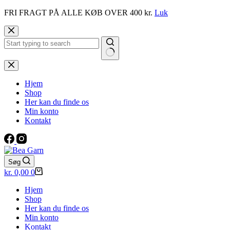
FRI FRAGT PÅ ALLE KØB OVER 400 kr.
Luk
Fortsæt
til
indhold
Ingen
resultater
Hjem
Shop
Her kan du finde os
Min konto
Kontakt
Søg
Indkøbskurv
kr.
0,00
0
Hjem
Shop
Her kan du finde os
Min konto
Kontakt