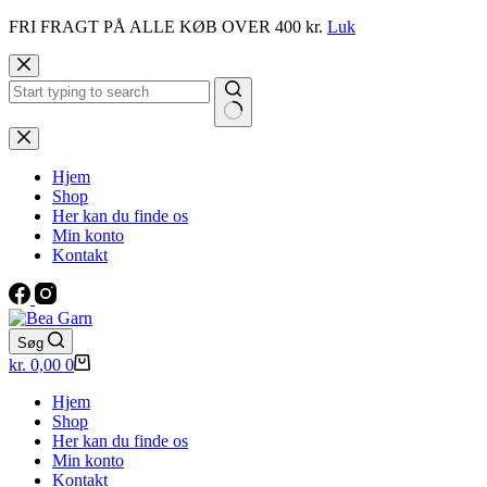
FRI FRAGT PÅ ALLE KØB OVER 400 kr.
Luk
Fortsæt
til
indhold
Ingen
resultater
Hjem
Shop
Her kan du finde os
Min konto
Kontakt
Søg
Indkøbskurv
kr.
0,00
0
Hjem
Shop
Her kan du finde os
Min konto
Kontakt