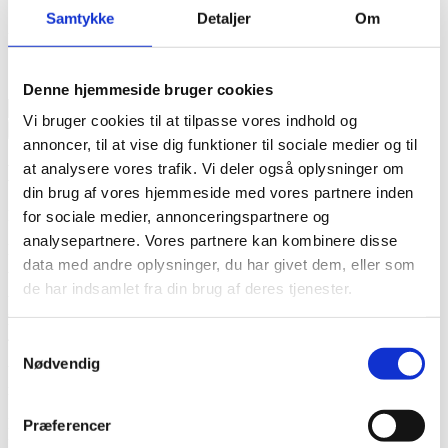
Samtykke
Detaljer
Om
kr.
220,00
7 på lager
Denne hjemmeside bruger cookies
Silky
Vi bruger cookies til at tilpasse vores indhold og
Mohair
Tilføj til kurv
Marshmallow
annoncer, til at vise dig funktioner til sociale medier og til
antal
Beskrivelse
at analysere vores trafik. Vi deler også oplysninger om
din brug af vores hjemmeside med vores partnere inden
Blød Silky Mohair
for sociale medier, annonceringspartnere og
analysepartnere. Vores partnere kan kombinere disse
løbelængde er 420m pr 50g
data med andre oplysninger, du har givet dem, eller som
Anbefalet pind 2-2,5 i enkelt tråd.
de har indsamlet fra din brug af deres tjenester.
bruges ofte som følgetråd enten sammen med en lace for et let og
luftigt udtryk ellers som følgetråd til garn med løbelængde
400m/100g for et lidt tættere mere fast udtryk.
Samtykkevalg
Nødvendig
Vask: Dette garn er ikke superwashed og vi anbefaler håndvask,
med uldvaskemiddel.
Bemærk: Vær opmærksom på at håndfarvet garn kan have
Præferencer
farveforskelle