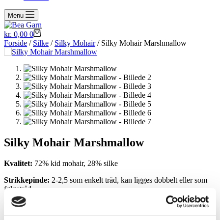
Menu
Indkøbskurv
kr.
0,00
0
Forside
/
Silke
/
Silky Mohair
/ Silky Mohair Marshmallow
Silky Mohair Marshmallow
Kvalitet:
72% kid mohair, 28% silke
Strikkepinde:
2-2,5 som enkelt tråd, kan ligges dobbelt eller som
følgetråd.
Løbelængde:
420m pr 50g (50g i hvert fed)