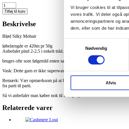
Silky
Vi bruger cookies til at tilpas
Mohair
Tilføj til kurv
vores trafik. Vi deler også 
Rosa
antal
annonceringspartnere og anal
Beskrivelse
dem, eller som de har indsaml
Blød Silky Mohair
Samtykkevalg
løbelængde er 420m pr 50g
Nødvendig
Anbefalet pind 2-2,5 i enkelt tråd.
bruges ofte som følgetråd enten sammen med en lace for et let og lufti
Vask: Dette garn er ikke superwashed og vi anbefaler håndvask, med
Bemærk: Vær opmærksom på at håndfarvet garn kan have farveforske
Afvis
fra parti til parti.
Så vi anbefaler man køber nok til hele projekt fra starten.
Relaterede varer