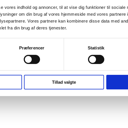
se vores indhold og annoncer, til at vise dig funktioner til sociale
oplysninger om din brug af vores hjemmeside med vores partnere i
ysepartnere. Vores partnere kan kombinere disse data med andr
et fra din brug af deres tjenester.
Præferencer
Statistik
gt udtryk ellers som følgetråd til garn med løbelængde 400m/100g for et 
 uldvaskemiddel.
lle
Tillad valgte