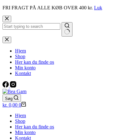
FRI FRAGT PÅ ALLE KØB OVER 400 kr.
Luk
Fortsæt
til
indhold
Ingen
resultater
Hjem
Shop
Her kan du finde os
Min konto
Kontakt
Søg
Indkøbskurv
kr.
0,00
0
Hjem
Shop
Her kan du finde os
Min konto
Kontakt