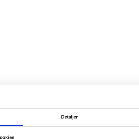
getråd.
Detaljer
ookies