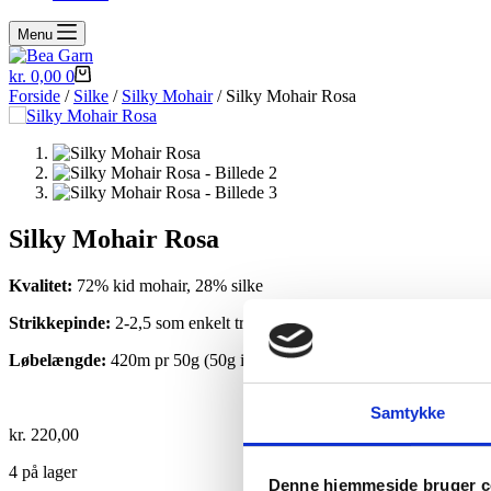
Menu
Indkøbskurv
kr.
0,00
0
Forside
/
Silke
/
Silky Mohair
/ Silky Mohair Rosa
Silky Mohair Rosa
Kvalitet:
72% kid mohair, 28% silke
Strikkepinde:
2-2,5 som enkelt tråd, kan ligges dobbelt eller som føl
Løbelængde:
420m pr 50g (50g i hvert fed)
Samtykke
kr.
220,00
4 på lager
Denne hjemmeside bruger c