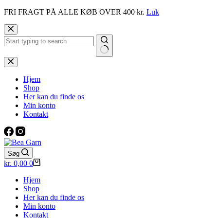
FRI FRAGT PÅ ALLE KØB OVER 400 kr.
Luk
Fortsæt
til
indhold
Ingen
resultater
Hjem
Shop
Her kan du finde os
Min konto
Kontakt
Søg
Indkøbskurv
kr.
0,00
0
Hjem
Shop
Her kan du finde os
Min konto
Kontakt