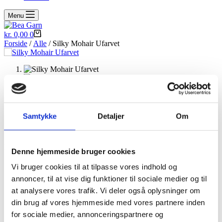
Menu
Indkøbskurv
kr.
0,00
0
Forside
/
Alle
/ Silky Mohair Ufarvet
Samtykke
Detaljer
Om
Silky Mohair Ufarvet
Kvalitet:
72% kid mohair, 28% silke
Denne hjemmeside bruger cookies
Strikkepinde:
2-2,5 som enkelt tråd, kan ligges dobbelt eller som
Vi bruger cookies til at tilpasse vores indhold og
følgetråd.
annoncer, til at vise dig funktioner til sociale medier og til
Løbelængde:
420m pr 50g (50g i hvert fed)
at analysere vores trafik. Vi deler også oplysninger om
din brug af vores hjemmeside med vores partnere inden
for sociale medier, annonceringspartnere og