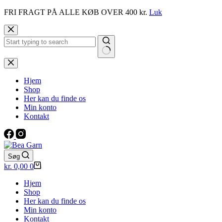
FRI FRAGT PÅ ALLE KØB OVER 400 kr.
Luk
Fortsæt
til
indhold
Ingen
resultater
Hjem
Shop
Her kan du finde os
Min konto
Kontakt
Søg
Indkøbskurv
kr.
0,00
0
Hjem
Shop
Her kan du finde os
Min konto
Kontakt