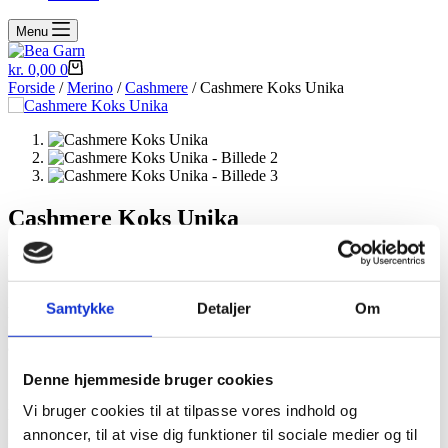
Menu
Indkøbskurv
kr.
0,00
0
Forside
/
Merino
/
Cashmere
/ Cashmere Koks Unika
Cashmere Koks Unika
blødeste kvalitet bestående af 70% merino 20% silke og 10%
cashmere.
Samtykke
Detaljer
Om
løbelængde er 400m pr 100gr og den bliver solgt i 100gr fed (400m)
anbefalet pind str 3-3,75. 24-28m
Denne hjemmeside bruger cookies
Vi bruger cookies til at tilpasse vores indhold og
kr.
220,00
annoncer, til at vise dig funktioner til sociale medier og til