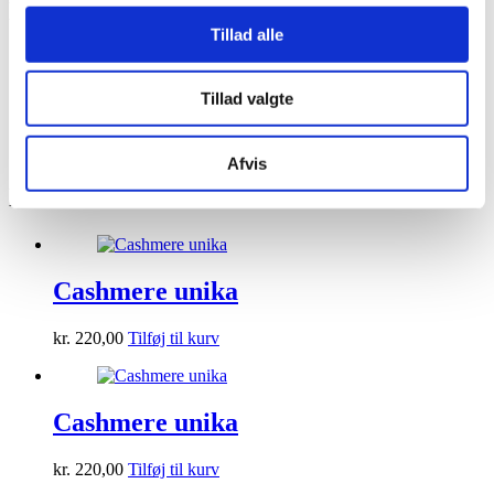
Du kunne også være interesseret i…
Tillad alle
Tillad valgte
Silky Mohair Purple Påskeæg
kr.
220,00
Tilføj til kurv
Afvis
Relaterede varer
Cashmere unika
kr.
220,00
Tilføj til kurv
Cashmere unika
kr.
220,00
Tilføj til kurv