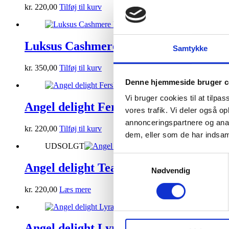
kr.
220,00
Tilføj til kurv
Luksus Cashmere Fersken
Samtykke
kr.
350,00
Tilføj til kurv
Denne hjemmeside bruger c
Vi bruger cookies til at tilpas
Angel delight Fersken
vores trafik. Vi deler også 
annonceringspartnere og anal
kr.
220,00
Tilføj til kurv
dem, eller som de har indsaml
UDSOLGT
Samtykkevalg
Angel delight Teal Mix 2
Nødvendig
kr.
220,00
Læs mere
Angel delight Lyra