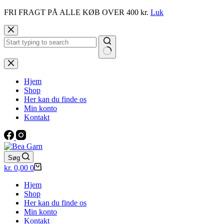
FRI FRAGT PÅ ALLE KØB OVER 400 kr.
Luk
Fortsæt
til
indhold
Ingen
resultater
Hjem
Shop
Her kan du finde os
Min konto
Kontakt
Søg
Indkøbskurv
kr.
0,00
0
Hjem
Shop
Her kan du finde os
Min konto
Kontakt